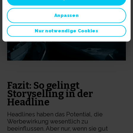
Mehr erfahren:
Impressum
||
Datenschutz
Anpassen
Nur notwendige Cookies
Fazit
: So gelingt
Storyselling
in
der
He
adline
Headlines haben das Potential, die
Werbewirkung wesentlich zu
beei
nflussen.
Aber nur, wenn sie gut