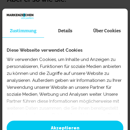
Es gibt auch rationale Gründe, ihn
Zustimmung
Details
Über Cookies
zu kaufen.
Aber damit wollen wir Sie nicht
langweilen.
Diese Webseite verwendet Cookies
Wir verwenden Cookies, um Inhalte und Anzeigen zu
personalisieren, Funktionen für soziale Medien anbieten
Hier sieht man, wie Headlines mehr
zu können und die Zugriffe auf unsere Website zu
bewirken, als eine Bildbeschreibung zu
analysieren. Außerdem geben wir Informationen zu Ihrer
liefern oder bloße Behauptungen
Verwendung unserer Website an unsere Partner für
aufzustellen. Oder anders gesagt: dass sie
soziale Medien, Werbung und Analysen weiter. Unsere
weit mehr sein können als das, was
Partner führen diese Informationen möglicherweise mit
obendrüber steht.
weiteren Daten zusammen, die Sie ihnen bereitgestellt
haben oder die sie im Rahmen Ihrer Nutzung der Dienste
gesammelt haben. Sie geben Einwilligung zu unseren
Akzeptieren
Cookies, wenn Sie unsere Webseite weiterhin nutzen.