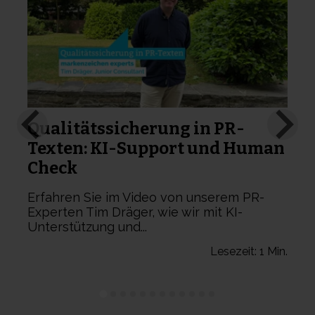
„
p
Qualitätssicherung in PR-
Texten: KI-Support und Human
Check
Erfahren Sie im Video von unserem PR-
Experten Tim Dräger, wie wir mit KI-
Unterstützung und...
n.
Lesezeit: 1 Min.