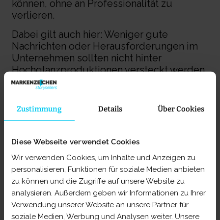
können, ohne an Professionalität zu
verlieren.
Dabei gilt auch hier: Weniger gute
Nachrichten oder Herausforderungen im
Unternehmen sollten nicht hinter
Hochglanzproduktionen versteckt werden.
Offenheit wirkt glaubwürdiger als
Perfektion – und Authentizität stärkt das
Vertrauen Ihrer Zielgruppe. Nur so können
Zustimmung
Details
Über Cookies
Sie die Werte Ihrer Marke wirklich
erfolgreich vermitteln.
Diese Webseite verwendet Cookies
Wir verwenden Cookies, um Inhalte und Anzeigen zu
personalisieren, Funktionen für soziale Medien anbieten
zu können und die Zugriffe auf unsere Website zu
analysieren. Außerdem geben wir Informationen zu Ihrer
Verwendung unserer Website an unsere Partner für
soziale Medien, Werbung und Analysen weiter. Unsere