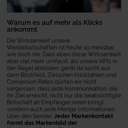
Warum es auf mehr als Klicks
ankommt
Die Wirksamkeit unsere
Werbebotschaften ist heute so messbar,
wie noch nie. Dass eben diese Wirksamkeit
aber viel mehr umfasst, als unsere KPIs in
der Regel abbilden, gerät da leicht aus
dem Blickfeld
.
Z
wischen Klickzahlen und
Conversion
Rate
s
dürfen wir nicht
vergessen,
dass
jede Kommunikation, die
ihr Ziel erreicht,
nicht nur die beabsichtigte
Botschaft an
Empfänger
:in
nen
bringt
,
sondern
auch
jede Menge Informationen
über den Sender.
Jeder Markenkontakt
formt das
Markenbild der