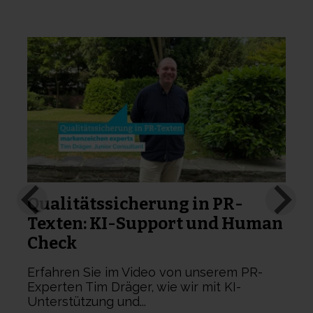
„
p
Qualitätssicherung in PR-
Texten: KI-Support und Human
Check
Erfahren Sie im Video von unserem PR-
Experten Tim Dräger, wie wir mit KI-
Unterstützung und...