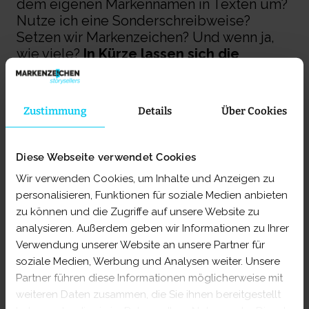
dem eigenen Markennamen in Texten um?
Nutze ich eine Sonderschreibweise?
Setzen wir Markenzeichen? Und wenn ja,
wie viele?
In Kürze lassen sich die
wichtigsten Bestandteile wie folgt
zusammenfassen:
Zustimmung
Details
Über Cookies
Das
Corporate Wording
sollte Folgendes
enthalten:
Diese Webseite verwendet Cookies
Wir verwenden Cookies, um Inhalte und Anzeigen zu
Allgemeiner Sprachstil und Tonalität
, die
personalisieren, Funktionen für soziale Medien anbieten
die Markenpersönlichkeit und das
Verhältnis zu den Konsument:innen in
zu können und die Zugriffe auf unsere Website zu
Sprache übersetzen
analysieren. Außerdem geben wir Informationen zu Ihrer
Sprachliche Besonderheiten
, Keywords
Verwendung unserer Website an unsere Partner für
und Worte, die nicht genutzt werden
soziale Medien, Werbung und Analysen weiter. Unsere
dürfen (weil sie z. B. mit Mitbewerbern
Partner führen diese Informationen möglicherweise mit
assoziiert werden)
weiteren Daten zusammen, die Sie ihnen bereitgestellt
Definition der
Anrede
per Du oder Sie,