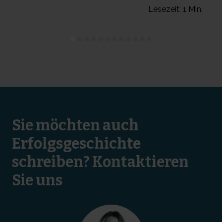
n.
Lesezeit: 1 Min.
Sie möchten auch
Erfolgsgeschichte
schreiben? Kontaktieren
Sie uns