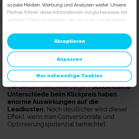
soziale Medien, Werbung und Analysen weiter. Unsere
Erwartete
Klicks im Monat
: ca.
200
Partner führen diese Informationen möglicherweise mit
weiteren Daten zusammen, die Sie ihnen bereitgestellt
Conversionrate
(konservativ
haben oder die sie im Rahmen Ihrer Nutzung der Dienste
geschätzt):
2 %
gesammelt haben. Sie geben Einwilligung zu unseren
Akzeptieren
Cookies, wenn Sie unsere Webseite weiterhin nutzen.
Erwartete
Leads: 4
Mehr erfahren:
Impressum
||
Datenschutz
Anpassen
Kosten pro Lead (CPL)
: ca.
250 €
Nur notwendige Cookies
Die beiden Beispiele zeigen:
Schon kleine
Unterschiede beim Klickpreis haben
enorme Auswirkungen auf die
Leadkosten.
Noch deutlicher wird dieser
Effekt, wenn man Conversionrate und
Optimierungspotenzial betrachtet.