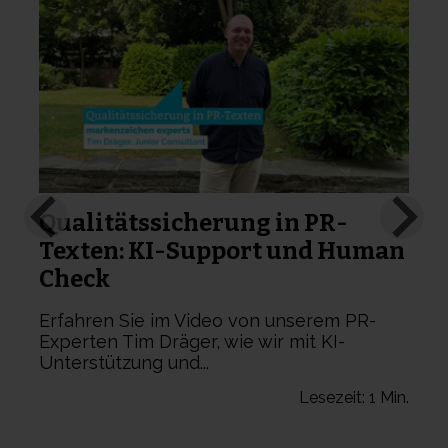
„
p
Qualitätssicherung in PR-
Texten: KI-Support und Human
Check
Erfahren Sie im Video von unserem PR-
Experten Tim Dräger, wie wir mit KI-
Unterstützung und...
n.
Lesezeit: 1 Min.