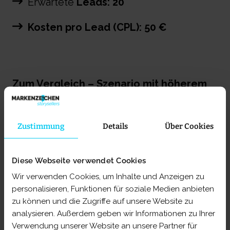
Erwartete
Leads:
20
Kosten pro Lead (CPL): 50 €
Zum Vergleich – Szenario mit höherem
Wettbewerb:
Gerade in stark umkämpften
Branchen, etwa im Finanz- oder
Versicherungssektor, sind die Klickpreise
Zustimmung
Details
Über Cookies
oft deutlich höher, was zur Folge hat, dass
sich mit dem gleichen Budget deutlich
weniger Leads generieren lassen, wie
Diese Webseite verwendet Cookies
nachfolgendes Beispiel veranschaulicht:
Wir verwenden Cookies, um Inhalte und Anzeigen zu
personalisieren, Funktionen für soziale Medien anbieten
Monatliches
Werbebudget: 1.000 €
zu können und die Zugriffe auf unsere Website zu
analysieren. Außerdem geben wir Informationen zu Ihrer
Durchschnittlicher
Klickpreis
(CPC)
: 5 €
Verwendung unserer Website an unsere Partner für