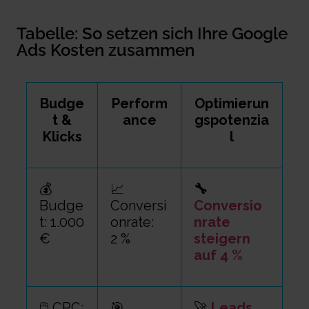
Tabelle: So setzen sich Ihre Google
Ads Kosten zusammen
Budge
Perform
Optimierun
t &
ance
gspotenzia
Klicks
l
💰
📈
🔧
Budge
Conversi
Conversio
t: 1.000
onrate:
nrate
€
2 %
steigern
auf 4 %
🖱️ CPC:
🎯
🚀
Leads