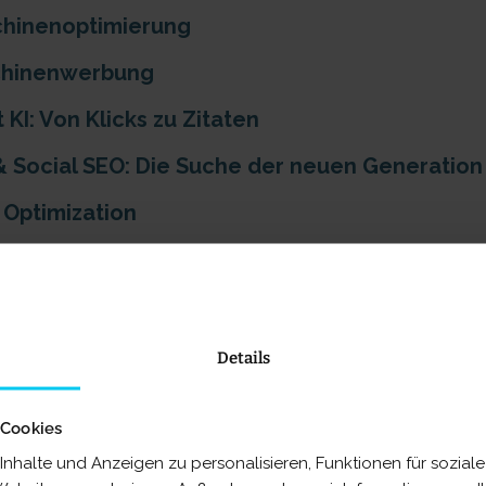
hinenoptimierung
chinenwerbung
 KI: Von Klicks zu Zitaten
& Social SEO: Die Suche der neuen Generatio
 Optimization
enzeichen zur erfolgreichen Digital Experien
Fragen rund um SEO, SEA, SEM, KI, Onpage & Of
Details
aschinenmarketing
 Cookies
schon einmal gefragt:
Was ist SEM?
nhalte und Anzeigen zu personalisieren, Funktionen für sozia