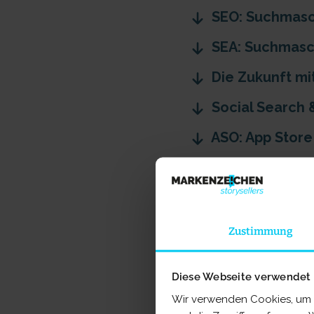
SEO: Suchmasc
SEA: Suchmas
Die Zukunft mit
Social Search 
ASO: App Store
Fazit: Mit mark
Die häufigsten 
Zustimmung
SEM: Suchm
Diese Webseite verwendet
Haben Sie sich auch 
Wir verwenden Cookies, um I