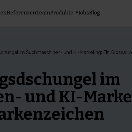
gen
Referenzen
Team
Produkte
Jobs
Blog
Show submenu f
chungel im Suchmaschinen- und KI-Marketing: Ein Glossar 
gsdschungel im
- und KI-Market
markenzeichen